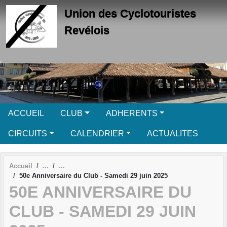
Panneau de gestion des cookies
Union des Cyclotouristes
Revélois
ACCUEIL
CLUB
ADHERENTS
CIRCUITS
CALENDRIER
ACTUALITES
Accueil
50e Anniversaire du Club - Samedi 29 juin 2025
50E ANNIVERSAIRE DU
CLUB - SAMEDI 29 JUIN