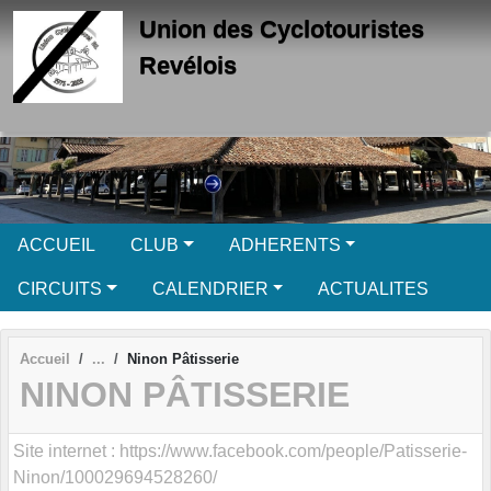
Panneau de gestion des cookies
Union des Cyclotouristes
Revélois
ACCUEIL
CLUB
ADHERENTS
CIRCUITS
CALENDRIER
ACTUALITES
Accueil
Ninon Pâtisserie
NINON PÂTISSERIE
Site internet : https://www.facebook.com/people/Patisserie-
Ninon/100029694528260/