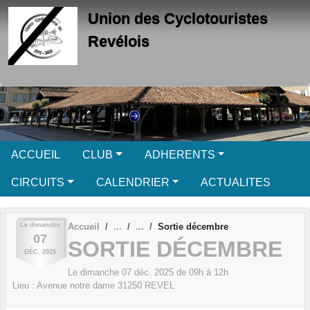
Panneau de gestion des cookies
Union des Cyclotouristes
Revélois
ACCUEIL
CLUB
ADHERENTS
CIRCUITS
CALENDRIER
ACTUALITES
Le
dimanche
Accueil
Sortie décembre
07
SORTIE DÉCEMBRE
DÉC.
2025
Le
dimanche
07
déc.
2025
de 09h à 12h
Lieu :
Avenue notre dame
31250
REVEL