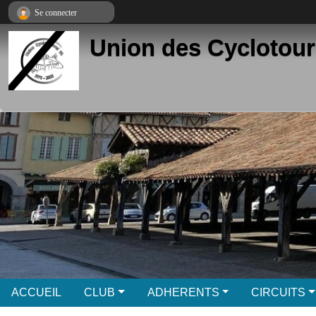
Panneau de gestion des cookies
Se connecter
Union des Cyclotour
ACCUEIL
CLUB
ADHERENTS
CIRCUITS