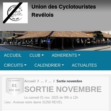
Panneau de gestion des cookies
Union des Cyclotouristes
Revélois
ACCUEIL
CLUB
ADHERENTS
CIRCUITS
CALENDRIER
ACTUALITES
Le
samedi
Accueil
Sortie novembre
01
SORTIE NOVEMBRE
NOV.
2025
Le
samedi
01
nov.
2025
de 09h à 12h
Lieu :
Avenue notre dame
31250
REVEL