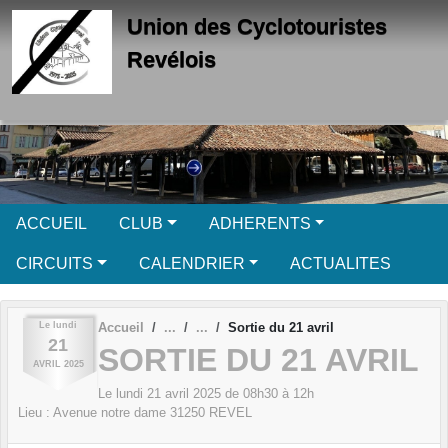
Panneau de gestion des cookies
Union des Cyclotouristes
Revélois
ACCUEIL
CLUB
ADHERENTS
CIRCUITS
CALENDRIER
ACTUALITES
Le
lundi
Accueil
Sortie du 21 avril
21
SORTIE DU 21 AVRIL
AVRIL
2025
Le
lundi
21
avril
2025
de 08h30 à 12h
Lieu :
Avenue notre dame
31250
REVEL