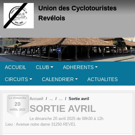
Panneau de gestion des cookies
Union des Cyclotouristes
Revélois
ACCUEIL
CLUB
ADHERENTS
CIRCUITS
CALENDRIER
ACTUALITES
Le
dimanche
Accueil
Sortie avril
20
SORTIE AVRIL
AVRIL
2025
Le
dimanche
20
avril
2025
de 08h30 à 12h
Lieu :
Avenue notre dame
31250
REVEL