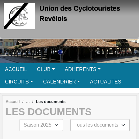
Panneau de gestion des cookies
Union des Cyclotouristes
Revélois
ACCUEIL
CLUB
ADHERENTS
CIRCUITS
CALENDRIER
ACTUALITES
Accueil
Les documents
LES DOCUMENTS