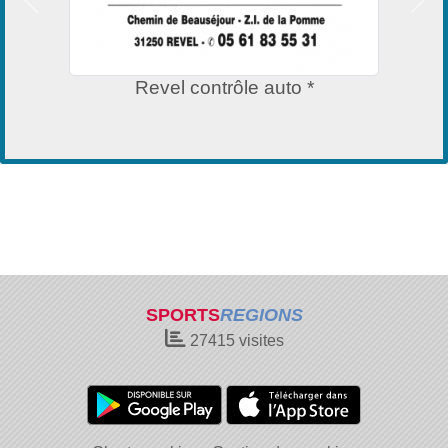
Précedent
Suiv
Revel contrôle auto *
SPORTS
REGIONS
27415
visites