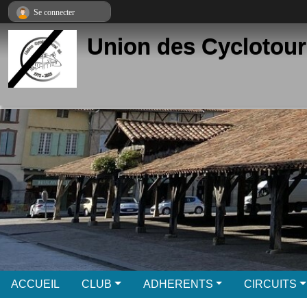
Panneau de gestion des cookies
Se connecter
Union des Cyclotour
ACCUEIL
CLUB
ADHERENTS
CIRCUITS